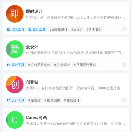
即时设计
即时设计是一款在线可协作的UI设计工具，是可协作的在线sketch、国内版figma，拥有海量的设计资源与素材，支持导入sketch格式的源文件。支持创建交互原型、获取设计标注、快速切图、团队协作等工作。
团队工具
设计工具
# ui在线设计
# ui设计
# 即时设计
爱设计
作图就用爱设计,活动海报,公众号配图,朋友圈封面,电商等百万可商用模版一键出图,只需拖拉拽三步在线图片编辑,从此设计不求人
设计工具
# 在线图片制作
# 在线设计
# 平面设计网站
创客贴
无需PS，会打字就能用的图片、视频编辑器。8000万图片素材在线编辑，换图改字生成精美设计。自动抠图，高清背景，设计不求人，商用有版权
设计工具
# 创客贴
# 图片编辑
# 在线设计
Canva可画
在线设计协作平台Canva可画提供了海量的设计模板，涵盖海报、简历、名片、Logo、PPT、手抄报、二维码、Banner等数十种平面设计场景，更有千款中英文字体及千万张正版图片素材可供使用。精彩设计，随时随地！