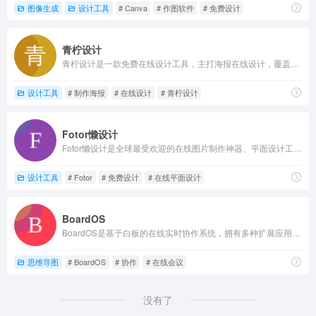
图像生成
设计工具
# Canva
# 作图软件
# 免费设计
青柠设计
青柠设计是一款免费在线设计工具，主打海报在线设计，覆盖常见的设计样式，五分钟在线完成设计；操作简单，一个账号多个平台通用编辑，可登录青柠设计网页版，青柠设计app，青柠设计小程序同步编辑；做海报，banner、logo在线设计认准青柠设计官网。
设计工具
# 制作海报
# 在线设计
# 青柠设计
Fotor懒设计
Fotor懒设计是全球最受欢迎的在线图片制作神器、平面设计工具和在线平面设计软件之一,提供海量海报,PPT,邀请函,banner,名片,logo等免费设计素材和模板,可在线一键稿定设计印刷,并能在线图片编辑、照片编辑。
设计工具
# Fotor
# 免费设计
# 在线平面设计
BoardOS
BoardOS是基于白板的在线实时协作系统，拥有多种扩展应用和插件，适用于团队协作、线上教学、在线会议、头脑风暴、在线设计等众多场景，一切为了高效!
思维导图
# BoardOS
# 协作
# 在线会议
没有了