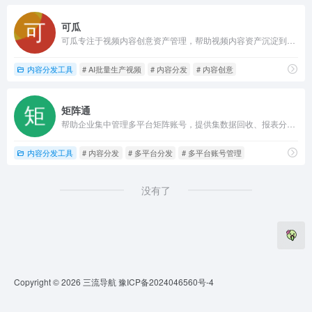
可瓜
可瓜专注于视频内容创意资产管理，帮助视频内容资产沉淀到企业统一管理。致力于帮助企业从视频生产、视频审核、视频内容管理、视频分发、素材监控分析、项目投产复盘、内容团队考核全链路资产管理与分析，助力企业精细化运营内容管理
内容分发工具
# AI批量生产视频
# 内容分发
# 内容创意
矩阵通
帮助企业集中管理多平台矩阵账号，提供集数据回收、报表分析、内容沉淀与分发、竞对监测、风险监管、用户线索挖掘等
内容分发工具
# 内容分发
# 多平台分发
# 多平台账号管理
没有了
Copyright © 2026
三流导航
豫ICP备2024046560号-4