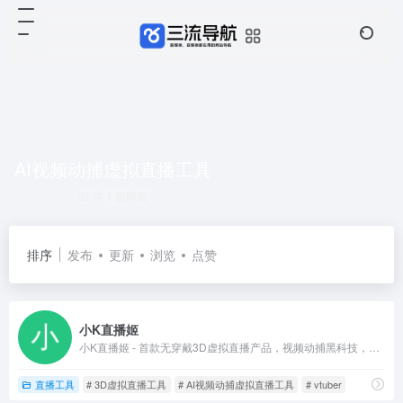
AI视频动捕虚拟直播工具
共 1 篇网址
排序
发布
更新
浏览
点赞
小K直播姬
小K直播姬 - 首款无穿戴3D虚拟直播产品，视频动捕黑科技，自研二次元捏人系统，免费使用，人人皆可3D虚拟直播！
直播工具
# 3D虚拟直播工具
# AI视频动捕虚拟直播工具
# vtuber