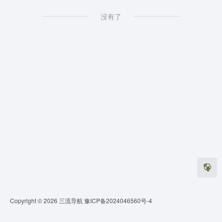
没有了
Copyright © 2026
三流导航
豫ICP备2024046560号-4