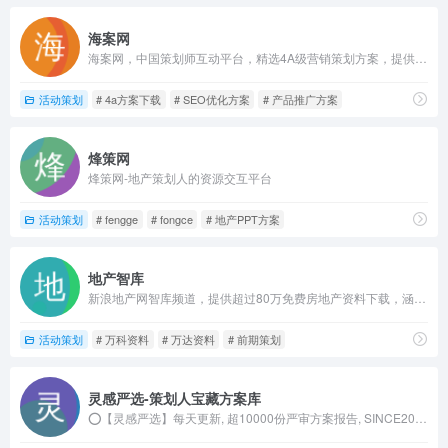
海案网
海案网，中国策划师互动平台，精选4A级营销策划方案，提供源PPT方案、全案、专题、调研、表单下载，让每一个方案都有用，人人可用.
活动策划
# 4a方案下载
# SEO优化方案
# 产品推广方案
烽策网
烽策网-地产策划人的资源交互平台
活动策划
# fengge
# fongce
# 地产PPT方案
地产智库
新浪地产网智库频道，提供超过80万免费房地产资料下载，涵盖房地产产业链的各个环节
活动策划
# 万科资料
# 万达资料
# 前期策划
灵感严选-策划人宝藏方案库
⭕【灵感严选】每天更新, 超10000份严审方案报告, SINCE2016服务数十万策划人, 活动策划/营销策划/招商策划/短视频直播//课件研报【一搜触达, 即看即下!】