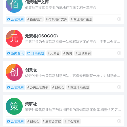
佰策地产文库
佰策地产文库是专业的房地产在线文档分享平台
活动策划
# 佰策地产
# 佰策地产文库
# 商业地产策划
元素谷(OSOGOO)
元素谷是为会展活动提供一站式解决方案的平台，主要以会展活动资讯、营销策划方案、创意设计、服务资源为主，为会展活动提供多元化价值服务。
业内资讯
活动策划
# 元素谷
# 快闪
# 活动案例
创意仓
优秀的专业公关活动创意网站，它像专科医院一样，为创意缺乏综合症患者看病。来吧，找你需要的东西，灵感就在海量图片里。
活动策划
# 公关活动案例
# 创意仓
# 商业活动策划
策研社
策研社聚焦商业地产与快消行业的营销活动案例库,涵盖快闪店,发布会,网红展,美陈,音乐美食节,嘉年华,开业,周年庆,盛典,年会,大会,峰会,论坛等活动,必备策划方案灵感站
活动策划
# 创意仓
# 发布会方案
# 年会方案