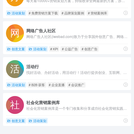
每天看10000+营销策划方案，持续收录全网最新的方案，涉及30行业，500+公司。加入社群，快速积累行业资源。小红书强力种草~国内知名品牌负责人、策划人都在用
活动策划
# 免费营销方案下载
# 品牌策划案例
# 营销案例库
网络广告人社区
网络广告人社区(iwebad.com)致力于分享国外创意广告、网络营销、市场营销案例
创意文案
活动策划
# KPI
# 公益广告
# 创意广告
活动行
找好活动、办好活动，用活动行！活动行提供创业、互联网、科技、金融、教育、 亲子、生活、聚会交友等 50 多种活动
活动策划
# B2B 获客
# 企业直播
# 会议推广
社会化营销案例库
社会化营销案例库是一个专门收集和分享成功社会化营销实践的平台
创意文案
活动策划