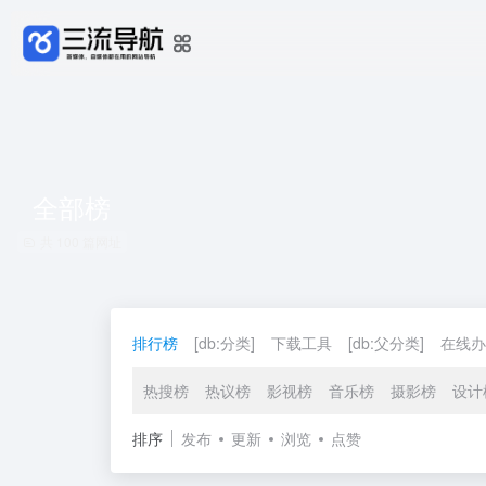
全部榜
共 100 篇网址
排行榜
[db:分类]
下载工具
[db:父分类]
在线办
热搜榜
热议榜
影视榜
音乐榜
摄影榜
设计
排序
发布
更新
浏览
点赞