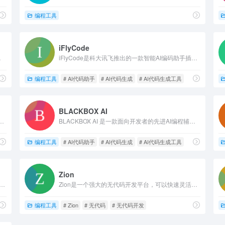
ng AI
编程工具
iFlyCode
商业网站的在线工具。
iFlyCode是科大讯飞推出的一款智能AI编码助手插件，它运用了科大讯飞的自然语言处理和机器学习技术，能够根据程序员的编程意图实时生成符合语法和逻辑的代码建议，从而帮助程序员快速完成编码任务。
神器
编程工具
# AI代码助手
# AI代码生成
# AI代码生成工具
BLACKBOX AI
辅助工具，可以实现自动代码生成、代码翻译、自动编写注释等功能，支持20多种编程语言。
BLACKBOX AI 是一款面向开发者的先进AI编程辅助工具。它旨在通过智能代码自动完成、搜索和实时反馈来提高开发效率和代码质量。这个工具支持多种编程语言，能够在超过100万个开源代码库中进行搜索，帮助开发者快速找到所需代码。
AI代码生成
编程工具
# AI代码助手
# AI代码生成
# AI代码生成工具
Zion
源社区，丰富的在线工具网址大全、高质量的技术博文分享、火爆的程序员交友讨论社区、完全免费开发API接口、海量免费程序员学习资料电子书下载网站。技术架构采用前后端分离、基于SpringBoot、SpringCloud分布式微服务架构设计、MySQL&amp;Redis NoSQl数据高性能缓存服务架构。
Zion是一个强大的无代码开发平台，可以快速灵活搭建网站、微信小程序。无需写代码就可以完成网页设计、产品开发、部署以及迭代。广泛覆盖业务场景，例如AI应用、企业官网、电商平台、SaaS、博客等。
编程工具
# Zion
# 无代码
# 无代码开发