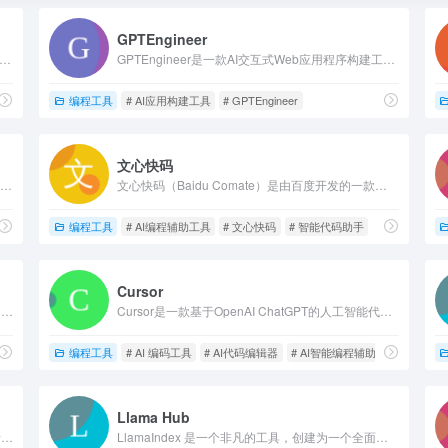
GPTEngineer
new是一个由 StackBlitz 提供的尖端 AI 助手平台，允许用户在浏览器中直接编写、运行、编辑和部署前后端应用程序。
GPTEngineer是一款AI交互式Web应用程序构建工具，通过与 AI 交互，快速构建 Web 应用程序。只需简单的提示词，即可生成 Web 原型，并实时迭代开发实际应用。GPTEngineer 支持与 GitHub 双向同步，让用户完全掌控代码，并能一键部署到生产环境。此外，它还可以集成开发者喜爱的工作流工具，支持快速发布。
编程工具
# AI应用构建工具
# GPTEngineer
文心快码
Aide 是一款功能强大的开源编程助手，支持代码转换、自动注释、快速复制、自定义命令等多种功能。
文心快码（Baidu Comate）是由百度开发的一款智能代码助手。
辅助工具
编程工具
# AI编程辅助工具
# 文心快码
# 智能代码助手
Cursor
驭码CodeRider，与 GitLab DevOps 无缝集成。助力您构建企业专属 AI DevOps 平台，用 AI 赋能软件研发！
Cursor是一款基于OpenAI ChatGPT的人工智能代码编辑器，集成了 GPT-4，并且已经支持中文。
编程工具
# AI 编码工具
# AI代码编辑器
# AI智能编程辅助工具
Llama Hub
MakeLanding AI是一个专门用于快速创建美观登录页面的生成工具，允许用户创建美观且引人注目的登陆页面，而无需任何设计或编码技能。
LlamaIndex 是一个非凡的工具，创建为一个全面的“数据框架”，以促进 LLM（大型语言模型）应用程序的开发。该框架与 ChatGPT 集成，充当大型语言模型和用户私人数据之间的桥梁。