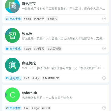
腾讯元宝
一款集成了多种实用工具和服务的生产力工具，面向个人用户和工作场景，提供搜索、总结、写作、绘画、头像、角色扮演、口语陪练、同声传译等多种功能。
文本生成
# aigc
# AI产品
# ai写作
智元兔
智元兔是一款基于人工智能大语言模型的人工智能软件，支持AI文案生成、对话互动、知识检索、内容总结、百科问答和多语言翻译等功能，
文本生成
# aigc
# AI图片
# 人工智能
疯狂简报
MADBRIEF|疯狂简报 连接创意与生意，是一家领先的独立跨界数智营销和AIGC等创新技术应用媒体平台。致力于为企业广告主、营销代理商、媒体机构及市场营销相关从业者提供最新的行业资讯、有趣的创意案例、可靠的招聘信息、精深的洞察观点以及前瞻的营销趋势。
业内资讯
# 4A
# aigc
# MADBRIEF
colorhub
高清无版权图片，个人和商业用途免费
图库素材
# AI
# aigc
# CC0