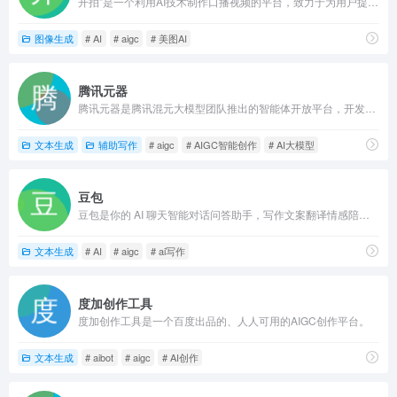
开拍”是一个利用AI技术制作口播视频的平台，致力于为用户提供高效、便捷的视频创作工具。通过整合AI算法与多媒体处理技术，它旨在降低视频制作的门槛，使非专业用户也能轻松制作出高质量的口播视频。
图像生成
# AI
# aigc
# 美图AI
腾讯元器
腾讯元器是腾讯混元大模型团队推出的智能体开放平台，开发者可以通过插件、知识库、工作流等方式快速、低门槛打造高质量的智能体，支持发布到QQ、微信等平台，同时也支持API调用。
文本生成
辅助写作
# aigc
# AIGC智能创作
# AI大模型
豆包
豆包是你的 AI 聊天智能对话问答助手，写作文案翻译情感陪伴编程全能工具。豆包为你答疑解惑，提供灵感，辅助创作，也可以和你畅聊任何你感兴趣的话题。
文本生成
# AI
# aigc
# ai写作
度加创作工具
度加创作工具是一个百度出品的、人人可用的AIGC创作平台。
文本生成
# aibot
# aigc
# AI创作