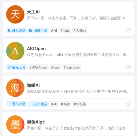
天工AI
天工app是一款支持搜索、写作、文档分析、画画的全能型AI助手，借助AI技术检索信息、归纳总结、设计排版、智能编辑，一键发布为高质量彩页内容，收获点赞关注。
AI大模型
图像生成
# AI
# aigc
# AI作曲
AIGOpen
程序员盒子 (coderutil)-最适合初学者的编程工具资源社区，丰富的在线工具网址大全、高质量的技术博文分享、火爆的程序员交友讨论社区、完全免费开发API接口、海量免费程序员学习资料电子书下载网站。技术架构采用前后端分离、基于SpringBoot、SpringCloud分布式微服务架构设计、MySQL&amp;Redis NoSQl数据高性能缓存服务架构。
编程工具
# AIG Open
# aigc
# aigcopen
海螺AI
海螺AI是 MiniMax基于自研的多模态大语言模型为用户打造的AI伙伴，可以帮你智能搜索问答、精准识图解析、沉浸语音通话、专业/创意写作、文档速读总结、
写作对话
文本生成
# AI
# aigc
# ai伙伴
墨鱼Aigc
墨鱼AI是一款基于人工智能技术的文案写作工具，为用户提供一键生成营销广告、文案、原创文章等写作服务。