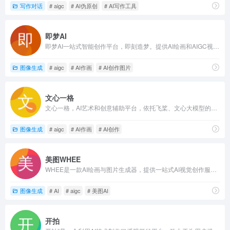
写作对话
# aigc
# AI伪原创
# AI写作工具
即梦AI
即梦AI一站式智能创作平台，即刻造梦。提供AI绘画和AIGC视频创作体验，拥有激发无限创作灵感的社区。让即梦AI开启您的智能创作之旅，探索梦境实现的无限可能！
图像生成
# aigc
# AI作画
# AI创作图片
文心一格
文心一格，AI艺术和创意辅助平台，依托飞桨、文心大模型的技术创新推出的“AI作画”产品，可轻松驾驭多种风格，人人皆可“一语成画”
图像生成
# aigc
# AI作画
# AI创作
美图WHEE
WHEE是一款AI绘画与图片生成器，提供一站式AI视觉创作服务。WHEE不仅会画也会修图，各种AI修图功能一应俱全。使用门槛低，用户只需用自然语言表述需求，就能轻松上手。在画廊中，用户可以欣赏并学习来自多领域创作者的精美作品，为创作提供丰富的灵感来源，进而促进二创和设计师间的交流与合作。
图像生成
# AI
# aigc
# 美图AI
开拍