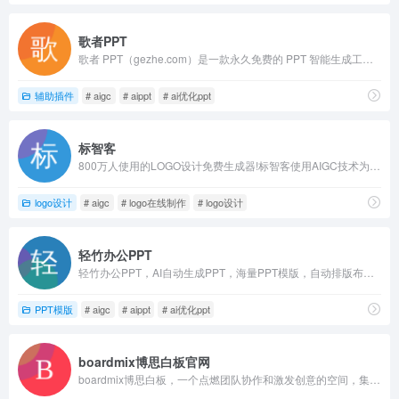
歌者PPT
歌者 PPT（gezhe.com）是一款永久免费的 PPT 智能生成工具。用户可将任何主题或资料轻松转为 PPT
辅助插件
# aigc
# aippt
# ai优化ppt
标智客
800万人使用的LOGO设计免费生成器!标智客使用AIGC技术为品牌在线生成logo,智能化生成公司logo设计,商标设计,标志设计及企业VI设计. 标志客可1分钟生成个性化logo设计和品牌设计,源文件可下载!
logo设计
# aigc
# logo在线制作
# logo设计
轻竹办公PPT
轻竹办公PPT，AI自动生成PPT，海量PPT模版，自动排版布局。支持Word文档转PPT，在线编辑，一键换PPT模板，智能生成演讲稿等功能。无论是商务演示、教育培训，还是项目汇报，轻竹办公PPT都能让您的演示制作变得轻松高效。
PPT模版
# aigc
# aippt
# ai优化ppt
boardmix博思白板官网
boardmix博思白板，一个点燃团队协作和激发创意的空间，集aigc，一键PPT，思维导图，笔记文档多种创意表达能力于一体，将团队工作效率提升到新的层次。