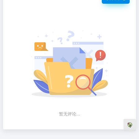
暂无评论...