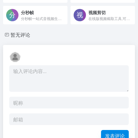
分秒帧
视频剪切
分秒帧一站式音视频生产协作平台,从在线审片批注,意见收集到成片交付,以及素材和版本管理、项目流程管控。
在线版视频截取工具,可在线截取视频任意片段,无需下载软件,直接拖动视频文件添加,设置想要截取的片段时长,点击开始截取,稍等片刻即可下载截取好的视频文件
暂无评论
发表评论