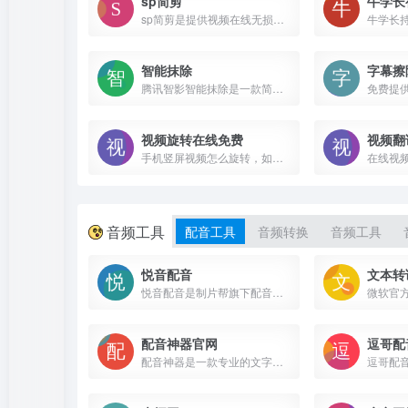
sp简剪
牛学长
sp简剪是提供视频在线无损压缩，支持avi压缩，flv压缩，m4v压缩，mkv压缩，mov压缩，mp4压缩，wmv压缩，3gp压缩等多种格式压缩且支持为视频添加伴奏，修改背景音乐，裁剪尺寸，无需下载，无水印，无广告，在线体验，压缩后视频仍保持清晰。
智能抹除
字幕擦
腾讯智影智能抹除是一款简单易用的在线工具，可以智能识别水印和字幕，一键自动去除视频水印，去除视频字幕，支持各类视频及图片水印去除，去除水印后确保图片及视频的高质量画质，轻松快速去除水印和字幕
视频旋转在线免费
视频翻
手机竖屏视频怎么旋转，如何将视频旋转90度，零基础怎么把视频旋转等问题都可以在网页一次性搞定，完全免费，无需安装，无广告打扰！
在线视
音频工具
配音工具
音频转换
音频工具
悦音配音
文本转
悦音配音是制片帮旗下配音品牌，提供ai智能配音文字转语音以及真人配音服务
配音神器官网
逗哥配
配音神器是一款专业的文字转语音配音软件，采用强大的语音合成技术，打造简单高效的配音服务平台。