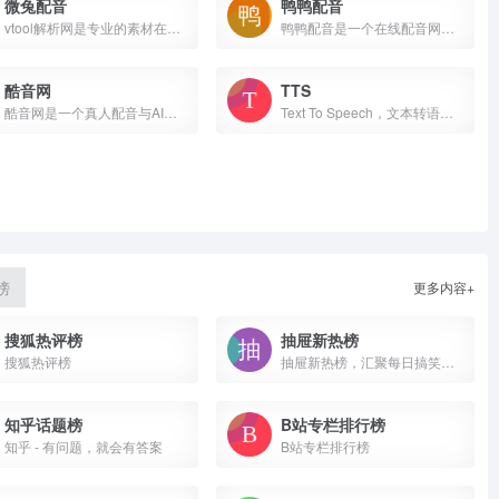
微兔配音
鸭鸭配音
vtool解析网是专业的素材在线解析工具，提供抖音视频下载
鸭鸭配音是一个在线配音网站，我们在文字转语音领域深耕细作，采用当前先进的AI语音合成技术，致力于为用户提供高可用性的在线AI配音工具，是一个为短视频创作者量身定制的视频配音网站。
酷音网
TTS
酷音网是一个真人配音与AI配音、视频拍摄与制作、音乐作词与谱曲、视频策划与创意等领域的创作、交易、推广运营于一体的音视频交易服务平台，致力于打造专注音视频领域的商业生态圈。
Text To Speech，文本转语音，文本朗读，让机器能够说话。构建自然说话的应用和服务，从 147 种语言和变体中选择 456 种语音。借助高表现力和类似人类的神经语音，让你的方案生动起来。
榜
更多内容+
搜狐热评榜
抽屉新热榜
搜狐热评榜
抽屉新热榜，汇聚每日搞笑段子、热门图片、有趣新闻。它将微博、门户、社区、bbs、社交网站等海量内容聚合在一起，通过用户推荐生成最热榜单。看抽屉新热榜，每日热门、有趣资讯尽收眼底。
知乎话题榜
B站专栏排行榜
知乎 - 有问题，就会有答案
B站专栏排行榜