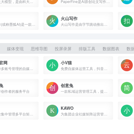
讯飞星火大模型，是由科大讯飞推出的新一代认知智能大模型，拥有跨领域的知识和语言理解能力，能够基于自然对话方式理解与执行任务，提供语言理解、知识问答、逻辑推理、数学题解答、代码理解与编写等多种能力。
PaperFine是AI原创论文写作平台，免费选题，免费构思大纲，5分钟生成3万字初稿，提供开题报告、任务书、文献综述、调查问卷、数据分析、可视化图表等
火山写作
墨狐写作(或称墨狐AI)是一款专注于为网文小说作者提效的创作工具，它提供了一系列强大的功能，旨在帮助作者解决创作过程中遇到的难题，如开书难、卡文等。
火山写作是由字节跳动推出的，集成创作、润色、纠错、改写、翻译等能力的中英文 AI 写作助手。
媒体变现
思维导图
投屏录屏
排版工具
数据图表
数
官网
小V猫
一款支持多账号管理的自媒体矩阵系统，能一键批量发布图文视频到60+自媒体平台，支持2000+的账号管理，ai自动生成标题，ai自动生成文章，支持短视频混剪功能，也支持文章原创度和违禁词检测功能等
免费自媒体运营工具，抖音、小红书、视频号、快手等平台多账号管理，文章短视频一键同步分发、各平台数据分析，一站式多账号运营，简单更高效。
兔
创意兔
容创作者的服务平台
一款私域运营管理工具，提供一站式短视频制作、视频数据
KAWO
帮助企业集中管理多平台矩阵账号，提供集数据回收、报表分析、内容沉淀与分发、竞对监测、风险监管、用户线索挖掘等
为集团企业社媒矩阵运营管理提供一站式新媒体管理平台，