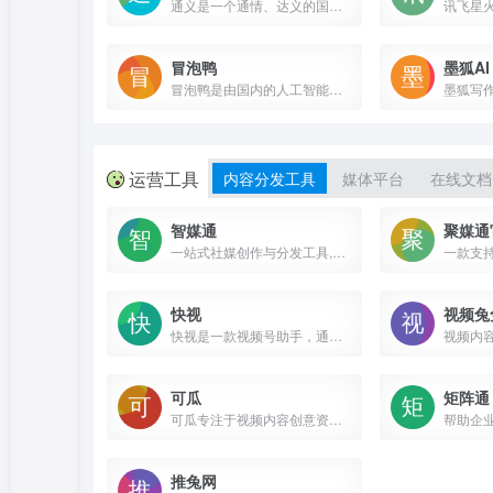
通义是一个通情、达义的国产AI模型，可以帮你解答问题、文档阅读、联网搜索并写作总结，最多支持1000万字的文档速读。通义tongyi.ai_你的全能AI助手
冒泡鸭
墨狐AI
冒泡鸭是由国内的人工智能初创公司阶跃星辰推出的免费AI聊天机器人和智能体平台。该平台基于其自研的多模态大模型技术，能够理解和回应用户的提问，提供信息、解答疑惑、激发创意以及进行深度的聊天交流
运营工具
内容分发工具
媒体平台
在线文档
智媒通
聚媒通
一站式社媒创作与分发工具,AI高效助力内容批量生产,让工作效率10倍提高助力企业全方位管理多平台账号,实现矩阵流量运营,获取免费线索。
快视
视频兔
快视是一款视频号助手，通过多账号管理，实现私信和评论自动回复，打造专属矩阵工具，加快引流变现。
视频内
可瓜
矩阵通
可瓜专注于视频内容创意资产管理，帮助视频内容资产沉淀到企业统一管理。致力于帮助企业从视频生产、视频审核、视频内容管理、视频分发、素材监控分析、项目投产复盘、内容团队考核全链路资产管理与分析，助力企业精细化运营内容管理
推兔网