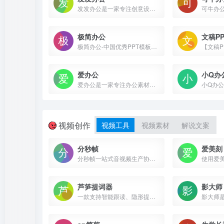
发发办公是一家专注创意设计模板下载的网站，涵盖各行业精品PPT模板、Word模板、Excel模板、免抠元素、视频素材、设计素材、字体和音效及配乐素材等，集办公设计模板于一体的高效办公一站式服务网站。
极简办公
文稿PP
极简办公-中国优秀PPT模板网站,涵盖海量工作总结/述职/竞聘/课件/培训/节日热点等ppt模板;内容全,质量优,口碑好.下载ppt模板,就上极简办公!
爱办公
小Q办
爱办公是一家专注办公素材设计与制作创意模板下载的网站，涵盖行业优质精品PPT模板、视频素材、Word模板、Excel模板、音效及配乐素材等，职场技能提升帮手!帮您节省80%的制作时间，海量高端设计师签约网站！
视频创作
视频工具
视频素材
解说文案
分秒帧
爱美刻
分秒帧一站式音视频生产协作平台,从在线审片批注,意见收集到成片交付,以及素材和版本管理、项目流程管控。
芦笋提词器
影大师
一款支持智能跟读、隐形提词的应用；告别忘词，一镜到底