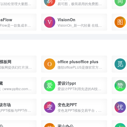
Eagle 可以轻松管理大量图片、视频、音频素材，满足素材「收藏、整理、查找」的各种场景，支持 Mac 与 Windows 系统。
易可图，极简易用的免费图片及海报在线设计平台，提供图片编辑、海报制作、智能抠图、多图拼接、批量裁剪等功能，支持京东、拼多多、淘宝、天猫、抖店、快手、1688等电商平台，海量素材，每日更新，轻松搞定设计！
ssFlow
VisionOn
ProcessFlow是一款集成丰富功能的在线作图工具平台
VisionOn_新一代轻量 在线图形_可视化_工具_专业为您提供_在线做图_在线白板_在线画图_Visio_画图
T模板网
office plusoffice plus
51PPT模板网提供幻灯片演示模板及素材免费下载，包括原创PPT模板，PPTer分享的优质模板，PPT背景图片，PPT图表，PPT素材，PPT特效动画等各类PPT模板免费下载，以及部分免费PPT教程。
微软officePLUS是微软官方在线ppt模板、插件网站，提供各类PPT模板、PPT模板免费下载、PPT素材、求职简历PPT、教学课件PPT、营销策划PPT、PPT模板页、PPT关系图、PPT图表
藏
爱设计ppt
PPT宝藏（www.pptbz.com）是一家专注于分享高质量的PPT模板下载网站。提供大量好看漂亮的PPT模板、PPT教程、Powerpoint模板、幻灯片模板、PPT图标、PPT素材、PPT学校教学课件等各类PPT资源下载。致力于打造国内最大最权威的PPT下载一站式服务平台。
爱设计PPT利用先进的AI技术,自动创建并优化PPT模版。爱设计的AI能为您生成适合的,高质量且独特的PPT模版。让你的演示更加专业和吸引人,做PPT就用爱设计PPT,从此设计不求人
超级市场
变色龙PPT
免费下载PPT模板与PPT作品，提供免费的PPT代做服务，提供一站式PPT(模板、定制、工具、教程)服务，有了它，一切制作PPT的烦恼都将成为过去！
变色龙PPT模板交易平台，是国内优秀的PPT模板设计师聚集地，主打原创PPT模板；现拥有PPT设计师18万，各种行业PPT模板一应俱全；另提供PPT定制服务
公
蓝山办公