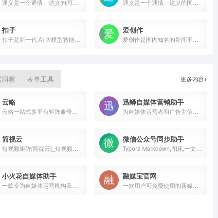
通义是一个通情、达义的国产AI模型，可以帮你解答问题、文档阅读、联网搜索并写作总结，最多支持1000万字的文档速读。通义tongyi.ai_你的全能AI助手
通义是一个通情、达义的国产AI模型，可以帮你解答问题、文档阅读、联网搜索并写作总结，最多支持1000万字的文档速读。通义tongyi.ai_你的全能AI助手
扣子
爱创作
扣子是新一代 AI 大模型智能体开发平台。整合了插件、长短期记忆、工作流、卡片等丰富能力，扣子能帮你低门槛、快速搭建个性化或具备商业价值的智能体，并发布到豆包、飞书等各个平台。
爱创作是国内知名的新闻平台「ZAKER」推出的AI内容创作工具，可帮助用户一键生成文章、营销文本、配图与短视频等多类型内容
据洞察
表单工具
更多内容+
云略
迅蟒自媒体营销助手
云略一站式多平台矩阵账号管理系统
为自媒体运营者和广告主信息对接、中介交易、售后纠纷处理等服务
简视云
微信公众号同步助手
短视频矩阵[简视云]_短视频一站式自动运营系统_支持9大平台矩阵
Typora Markdown,图床,一文多发,微信公众号文章多平台同步，内容营销工具，自媒体内容同步，自媒体助手、内容分发，一键同步发布，支持微博头条、51CTO、bilibili专栏、今日头条、豆瓣、WordPress、知乎、简书、掘金、CSDN、typecho各大平台，一次发布，多平台同步发布。解放个人生产力
小火花自媒体助手
融媒宝官网
一款专为自媒体运营机构及个人等量身制作的一款自媒体团队运营管理统计辅助软件
一款用户可免费使用的新媒体运营管家，