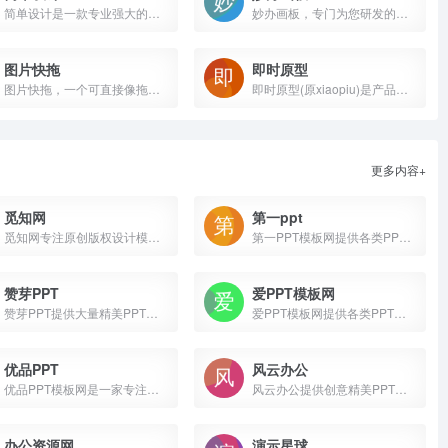
简单设计是一款专业强大的在线设计工具，图片处理工具，包含海报设计、封面图片设计，LOGO设计、图片压缩、图片裁剪、图片格式转换等功能，是一款良心好用的设计神器。
妙办画板，专门为您研发的画图软件工具，实现专业绘图软件工才能绘制的示意图、思维导图、流程图、组织架构图、脑图、关系图、结构图等；大量作图模板让你快速上手做图；妙办画板能够快速提高你的工作效率。
图片快拖
即时原型
图片快拖，一个可直接像拖曳本地电脑图片那样，拖曳钉钉、QQ、微信、网页图片到插件窗口，即可快速置入到PSD文档，而且支持用完即删0空间占用理念，并记录图片网络来源便于日后复用、搜索；还可以自动关联PSD用图，用于记录创作灵感过程、便于传承和总结分享。
即时原型(原xiaopiu)是产品原型设计工具和团队实时协作平台，作为产品经理和交互设计师工作学习的必备软件工具，堪称快速原型交互设计神器。可制作手机app、web网站网页、桌面应用软件的原型，拥有海量原型交互模板资源素材，可替代axure在线使用无需下载
更多内容+
觅知网
第一ppt
觅知网专注原创版权设计模板图片素材下载。超过200万PPT模板、海报、PNG素材、背景、插画、元素、摄影图片、字体、视频、音频素材大全供会员免费下载。
第一PPT模板网提供各类PPT模板免费下载，PPT背景图，PPT素材，PPT背景，免费PPT模板下载，PPT图表，精美PPT下载，PPT课件下载，PPT背景图片免费下载；
赞芽PPT
爱PPT模板网
赞芽PPT提供大量精美PPT模板免费下载，还包括PPT课件、PPT图表、PPT背景图片、PPT素材、各行业优秀简历模板等，更多无套路真正免费的PPT模板下载就来赞芽PPT(原V5PPT)。
爱PPT模板网提供各类PPT模板免费下载，PPT背景图，PPT素材，PPT背景，免费PPT模板下载，PPT图表，精美PPT下载，PPT课件下载，PPT背景图片免费下载
优品PPT
风云办公
优品PPT模板网是一家专注于分享高质量的免费PPT模板下载网站，包括图表、背景图片、素材、教程等各类PPT模板相关资源。致力于打造国内最大最权威的PPT下载一站式服务平台。
风云办公提供创意精美PPT模板下载，海量创意精美PPT模板尽在风云办公，作品文字图片可编辑修改，下载PPT模板素材就到风云办公。
办公资源网
演示星球