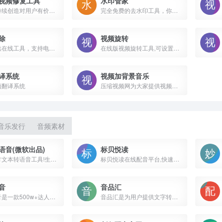
视频修复工具
水印管家
牛学长持续创造对用户有价值的数字化产品与服务，提高用户生活质量及办公效率，牛学长为用户提供视频修复工具,图片修复工具,智能抠像工具,变声精灵,图片消除笔,屏幕录像工具,图片修复工具,去水印工具,视频格式转换,手机投屏等工具软件。
完全免费的去水印工具，你可以上传图片和视频去水印，只需简单几步就能轻松擦除视频和图片的水印，效果自然，高效快速。
除
视频旋转
免费提供在线工具，支持电脑、软件下载，支持多种格式，网站还包含多种智能音视频剪辑工具，让您在线视频剪辑更加轻松，体验更加完美。
在线版视频旋转工具,可设置顺时针或逆时针旋转90度,水平翻转以及垂直翻转视频画面.只需加入待旋转的视频文件,设置旋转方式,点击确定即可实现视频画面旋转
译系统
视频加背景音乐
频翻译系统
压缩视频网为大家提供视频添加背景音乐功能，可用于视频在线添加背景音乐、视频添加伴奏，视频加bgm等。支持avi, flv, m4v, mkv, mov, mp4, wmv等格式，操作简单，无需下载软件，欢迎使用！
音乐发行
音频素材
语音(微软出品)
标贝悦读
微软官方文本转语音工具!生成通过合成语音使用 AI 语音生成器自然朗读的应用和服务。使用文本阅读器和文本转语音吸引客户。
标贝悦读在线配音平台,快速将文字合成为声音,支持中文,英文混读,支持普通男声,女声,童声,情感语音等,满足您对声音的各种需求.可应用于文学有声朗读,游戏任务播报等场景。
音
音品汇
逗哥配音是一款500w+达人热推的的AI配音软件，独有的AI智能配音技术,更专业,更完美贴近真人配音。内置丰富的短视频创作工具，文案提取、人声分离等短视频必备功能，逗哥配音是你短视频创作不二的选择！
音品汇是为用户提供文字转语音在线转化服务，文字转语音准确率达99%，文字转语音完成后可配乐用于广告配音，专题片配音等在线配音功能—音品汇www.yinpinghui.com