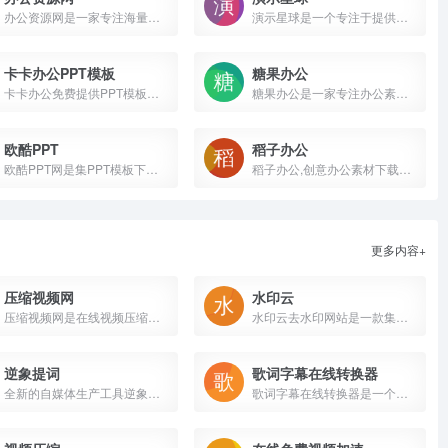
办公资源网是一家专注海量办公资源下载的网站,提供各种精美创意ppt模板、excel模板、word模板、音效资源及大量办公素材,包括个人简历word模板,工作总结ppt,教育培训课件等大量办公模板,来办公资源网,办公不求人。
演示星球是一个专注于提供免费、高质量、设计师原创PPT模板的网站。您可以轻松找到各种类型的PPT模板，涵盖商务、教育、科技、医疗、时尚等领域，PPT模板的设计风格更前沿一些，设计感比较强。
卡卡办公PPT模板
糖果办公
卡卡办公免费提供PPT模板，PPT背景，PPT素材，PPT图表，幻灯片模板，精美PPT模板下载，下载PPT模板就到卡卡办公
糖果办公是一家专注办公素材设计与制作创意模板下载的网站，涵盖行业优质精品PPT模板、视频素材、Word模板、Excel模板、音效及配乐素材等，职场技能提升帮手!帮您节省80%的制作时间，海量高端设计师签约网站！
欧酷PPT
稻子办公
欧酷PPT网是集PPT模板下载、PPT技术交流与学习、PPT定制设计服务为一体的综合互联网平台，提供PPT模板下载、PPT定制、PPT交流、PPT教程、PPT培训等服务。
稻子办公,创意办公素材下载网站，涵盖各行业优秀PPT模板，Word模板，Excel表格，广告设计等图片素材下载。
更多内容+
压缩视频网
水印云
压缩视频网是在线视频压缩工具，支持avi压缩，flv压缩，m4v压缩，mkv压缩，mov压缩，mp4压缩，wmv压缩，3gp压缩。为大家提供，视频添加伴奏，修改背景音乐，支持裁剪尺寸，无需下载，无水印，无广告，在线体验，无损压缩等服务，压缩后视频仍保持清晰。
水印云去水印网站是一款集视频去水印|图片去水印|在线去水印|在线抠图等多功能去水印软件,解决了广大用户视频图片如何去水印的烦恼。
逆象提词
歌词字幕在线转换器
全新的自媒体生产工具逆象提词，可大大提高短视频创作者的效率。逆象提词不仅具备核心的悬浮题词功能，还融合了十余款特色工具，涵盖各种短视频玩法，充分满足短视频创作者的需求。
歌词字幕在线转换器是一个主要用于转换歌词字幕的格式的在线工具。支持多种歌词字幕格式，如LRC、SRT、SSA、KSC、SMI、QLY、TXT等。