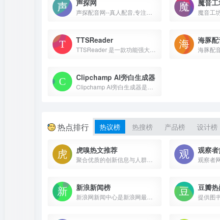
声探网
魔音工
声探配音网--真人配音,专注宣传片配音、广告配音、动画配音、游戏配音、童声配音、纪录片配音、专题片配音等视频配音;真人配音,全年无休,消息秒回,免费修改。...
TTSReader
海豚配
TTSReader 是一款功能强大的在线文本到语音工具，能够将任何文本转换为自然动听的语音。无需下载或安装，支持多种语言和语音，适用于台式机、笔记本电脑、Chromebook 和手机。
Clipchamp AI旁白生成器
Clipchamp AI旁白生成器是一款强大的人工智能文字转语音工具，可将输入的文字自动转换成自然流畅的语音旁白，能够大大提高文字转换成语音的效率和效果，方便用户使用。
热点排行
热议榜
热搜榜
产品榜
设计榜
虎嗅热文推荐
观察者
聚合优质的创新信息与人群，捕获精选|深度|犀利的商业科技资讯。在虎嗅，不错过互联网的每个重要时刻。
新浪新闻榜
豆瓣热
新浪网新闻中心是新浪网最重要的频道之一，24小时滚动报道国内、国际及社会新闻。每日编发新闻数以万计。