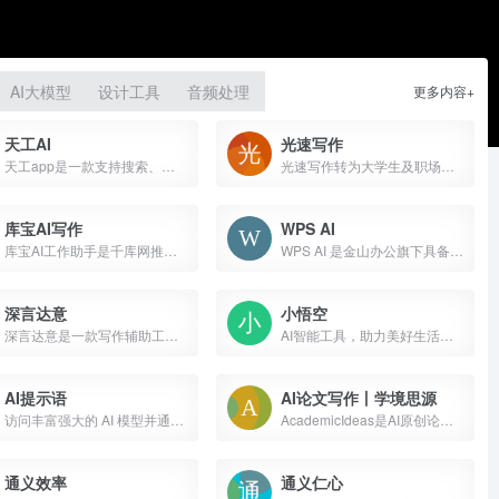
AI大模型
设计工具
音频处理
更多内容+
天工AI
光速写作
天工app是一款支持搜索、写作、文档分析、画画的全能型AI助手，借助AI技术检索信息、归纳总结、设计排版、智能编辑，一键发布为高质量彩页内容，收获点赞关注。
光速写作转为大学生及职场（公务）人士提供的全新智能写作软件。提供全文生成，大纲生成、文章改写、续写、扩写，AI问答，以及在各类根据您输入需求自动生成您需要的文本等AI功能。
库宝AI写作
WPS AI
库宝AI工作助手是千库网推出的一站式AI创意服务平台,拥有AI写作、AI对话、智能聊天机器人、AI绘画、AI图像处理、AI智能设计等200+场景的AI工具，注册账号即可免费试用库宝AI工具集，满足企业日常工作中的各种办公需求，助力企业办公提效。
WPS AI 是金山办公旗下具备大语言模型能力的人工智能应用，提供智能文档写作、长文阅读处理与人机交互等能力，与 WPS办公结合有自动生成 PPT、表格分析处理、文章改写续写、翻译等功能，助力智能办公，提升用户体验。
深言达意
小悟空
深言达意是一款写作辅助工具，核心功能包括据意查词、据意查句。根据模糊的描述，找到贴切的词语和名言佳句，支持汉英双语。
AI智能工具，助力美好生活。轻轻一键，唤醒专属于你的私人助理。智慧服务，美好生活。
AI提示语
AI论文写作丨学境思源
访问丰富强大的 AI 模型并通过超过 100 个 AI 工具提升个人创造力与工作学习效率
AcademicIdeas是AI原创论文写作平台，免费千字大纲，5分钟生成3万字初稿，提供开题报告、任务书等，重复率超过10%包退费。
通义效率
通义仁心