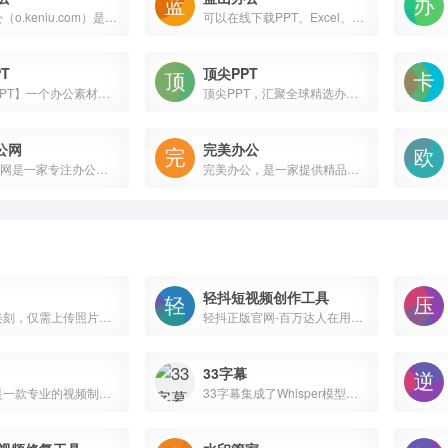
可牛办公（o.keniu.com）是提供精品办公类ppt模板,word模板,Excel表格模板,广告设计等素材付费下载服务网站
可以在线下载PPT、Excel、Word各种创意模板及素材,并提供PPT、Excel、Word各种教程教学
T
顶尖PPT
【文稿PPT】一个办公素材资源网,提供各类高端PPT模板免费下载,PPT课件,PPT模板下载,幻灯片素材,PPT母版,PowerPoint,ppt免费下载更方便,就到【文稿PPT】素材网。
顶尖PPT，汇聚全球精选办公文档资源！我们提供免费下载的国外PPT模板、专业Word简历模板及创意Keynote演示文稿，覆盖多行业多场景。高质量模板，一键获取，让您的办公文档更加专业、出色
公网
完美办公
小Q办公网是一家专注办公创意模板下载的网站，涵盖10万套行业优质精品PPT模板素材、简历模板、Word模板、Excel模板、视频素材、音效及配乐素材等，集办公设计模板于一体，下载办公创意设计模板就选小Q办公！
完美办公，是一家提供精品办公类素材下载平台。网站包含各大行业办公模板素材
轻抖短视频创作工具
使用爱美刻，仅需上传照片和视频，即可快速制作精美照片视频，如企业宣传片、婚礼视频、宝宝成长记录、年会视频、生日祝福，以及同学聚会、求婚表白、毕业视频、旅行视频
轻抖正版官网-百万达人在用的短视频工具:支持各大主流平台批量提取视频、数据查询、直播切片、提取话术，AI视频混剪、文生视频、图生视频、文案生成、全网高清素材一键搜索等
33字幕
影大师是一款专业的视频制作软件，具有简单易用的操作界面、丰富的视频编辑功能和高品质的导出效果。在影大师软件中，用户仅需上传照片、视频，就可以快速制作出高质量的视频作品，其操作流程非常直观，方便初学者使用。
33字幕集成了Whisper模型，支持本地识别音视频，支持多种语言，准确度超高；字幕翻译支持领先的LLM模型和机器翻译字幕，个人账号免费；还支持全局搜索，让音视频可检索；还有支持一键总结音视频内容、文本快速剪音频和视频等功能。