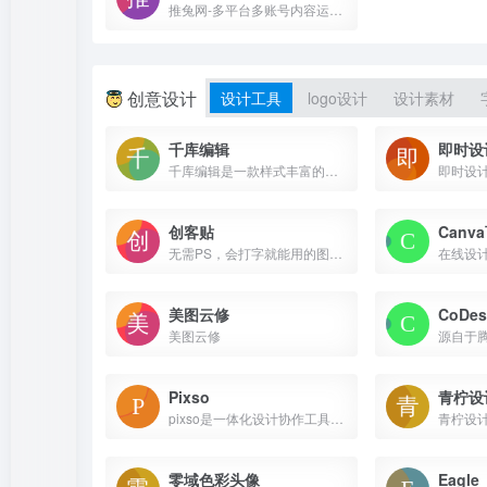
推兔网-多平台多账号内容运营工具
创意设计
设计工具
logo设计
设计素材
千库编辑
即时设
千库编辑是一款样式丰富的在线ps图片编辑器
创客贴
Canv
无需PS，会打字就能用的图片、视频编辑器。8000万图片素材在线编辑，换图改字生成精美设计。自动抠图，高清背景，设计不求人，商用有版权
美图云修
CoDes
美图云修
Pixso
青柠设
pixso是一体化设计协作工具，助力产研设团队制作原型，ui/ux设计，视觉设计，低代码交付时获得更轻松流畅的工作体验，让团队协作更高效。支持sketch，figma格式。
零域色彩头像
Eagle