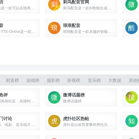
坊
刺鸟配音官网
魔音工坊是一款可以在线将文字转成语音的智能配音产品。提供不同性别、不同口音的真人声音，在你输入文字后直接配音。你可快速对短视频等需要配音的内容进行配音。是一款功能强大AI语音合成神器。
刺鸟配音是一款AI智能合成的免费配音软件，拥有200多种声音可以选择，其中有魔云熙、魔西毒等热门声音免费使用，支持短视频配音、影视解说、课文朗读、有声小说等多种配音场景。刺鸟配音，一家专注做免费的配音软件！
音
琅琅配音
海豚配音TTS-Online是一款全能AI配音平台，以其逼真的效果、多样化的音色和丰富的情感表达而闻名。该平台提供超过500种栩栩如生的真人音色和1000多种个性鲜明的二次元音色，支持20多种语言。
琅琅配音是一款卓越的智能文本转语音工具，提供语音合成服务。拥有全网最受欢迎的200+AI主播，支持中文、英语、德语、法语等30多种语言，以及高兴、悲伤、兴奋等10多种情感风格
财富榜
游戏榜
摄影榜
影视榜
音乐榜
大数据
其他
热评
微博话题榜
观察者网风闻社区，热辣时事，专家点评，网友评论，尽在掌握
微博话题榜
门讨论
虎扑社区热帖
提供图书、电影、音乐唱片的推荐、评论和价格比较，以及城市独特的文化生活。
虎扑是以体育赛事和男性兴趣生活为主的社区网站。专注于NBA赛程、NBA录像、NBA直播、NBA资讯、球员交易、足球、英超、电竞、LPL等全部篮球足球电竞赛事，并提供虎扑步行街社区服务。