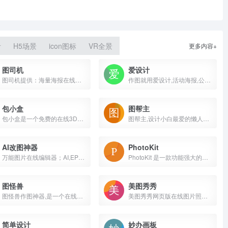
考
H5场景
icon图标
VR全景
更多内容+
图司机
爱设计
图司机提供：海量海报在线制作、邀请函、易拉宝、banner、gif动图、名片、公众号首图、在线PS等免费设计素材和模板，可在线一键搞定设计、印刷并能在线图片编辑、照片编辑。
作图就用爱设计,活动海报,公众号配图,朋友圈封面,电商等百万可商用模版一键出图,只需拖拉拽三步在线图片编辑,从此设计不求人
包小盒
图帮主
包小盒是一个免费的在线3D包装设计工具，提供多种包装模型和设计模板，用户可以在线进行包装设计、3D渲染和打印打样。通过包小盒，用户可以轻松实现所见即所得的设计效果，支持多人实时协作，提高工作效率。无论是企业还是个人，包小盒都能帮助您快速、高效地完成包装设计。
图帮主,设计小白最爱的懒人设计神器。拖拉拽,秒出图,轻松搞定平面设计,图帮主在线平面设计工具提供五大类50多个场景的海量模板,让创意不再受限于工具。
AI改图神器
PhotoKit
万能图片在线编辑器；AI,EPS,PSD,SVG全格式支持。一键修改照片颜色大小尺寸，自定义尺寸图片裁剪，智能抠图添加水印文字...
PhotoKit 是一款功能强大的在线图片编辑器，基于 AI 技术，提供一键抠图、智能笔刷、画质增强、曝光修复等多种图片处理功能。无需下载，跨平台支持，适用于 Mac、Windows、Linux 及移动设备。无论是简单的图片裁剪、调整大小，还是高级的滤镜效果和批量处理，PhotoKit 都能轻松满足您的需求。
图怪兽
美图秀秀
图怪兽作图神器,是一个在线ps图片编辑器,它相当于ps精简版软件,可提供微信编辑器功能,在线ps照片处理,拼图,图片制作,在线设计,平面设计,海报设计,在线图片处理等功能。图怪兽作图不求人处理简单易用,这款在线图片编辑软件让设计海报模板图片更轻松,帮助企业视觉营销投入成本更低。
美图秀秀网页版在线图片照片编辑制作美化修改处理工具提供在线拼图,在线改图修图,在线P图,在线美颜,在线ps照片
简单设计
妙办画板