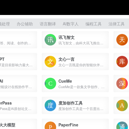
频处理
办公辅助
语言翻译
AI数字人
编程工具
法律工具
讯飞智文
万知 I 问答、阅读、创作的一站式AI工作平台
讯飞智文，由科大讯飞推出的一键生成ppt/word产品。根据一句话、长文本、音视频等指令智能生成文档，同时支持在线编辑、美化、排版、导出、一键动效、自动生成演讲稿等功能，让AI全流程服务到底。
PT
文心一言
ChatGPT是目前影响力最大、基于大规模预训练语言模型的对话系统，由OpenAI开发。
文心一言既是你的智能伙伴，可以陪你聊天、回答问题、画图识图；也是你的AI助手，可以提供灵感、撰写文案、阅读文档、智能翻译，帮你高效完成工作和学习任务。
I
CueMe
创客贴智能设计在线协作平台，是一款平面设计工具和在线平面设计软件,提供海量海报模板,新媒体配图,电商模板,主图模板,邀请函,公告通知,喜报,logo等免费设计素材和模板,创客贴AI工具箱提供在线智能生成海报,一键抠图,一键消除,一键去水印,图片高清修复,无损放大，智能拼图等众多智能AI工具。
CueMe是一款集文学创作、知识获取、情感陪伴等多种功能于一体的智能对话助手。它支持网页版、移动版和小程序三端，用户可以通过手机号、夸克账号登录，随时随地享受其带来的便捷服务。
erPass
度加创作工具
AIPaperPass是AI原创论文写作平台，10分钟产出3万字，提供真实网络数据、图、表、公式、代码，不限次2000字3级大纲，附带ppt、开题报告、任务书、40篇真实参考文献。
度加创作工具是一个百度出品的、人人可用的AIGC创作平台。
火大模型
PaperFine