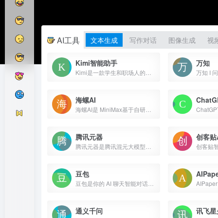
AI工具
文本生成
写作对话
图像生成
视
Kimi智能助手
万知
Kimi是一款学生和职场人的新质生产力工具，帮你解读论文，策划方案，创作小说，写代码查BUG，多语言翻译，有问题问Kimi，一键解决你的所有难题
海螺AI
ChatG
海螺AI是 MiniMax基于自研的多模态大语言模型为用户打造的AI伙伴，可以帮你智能搜索问答、精准识图解析、沉浸语音通话、专业/创意写作、文档速读总结、
腾讯元器
创客贴A
腾讯元器是腾讯混元大模型团队推出的智能体开放平台，开发者可以通过插件、知识库、工作流等方式快速、低门槛打造高质量的智能体，支持发布到QQ、微信等平台，同时也支持API调用。
豆包
AIPap
豆包是你的 AI 聊天智能对话问答助手，写作文案翻译情感陪伴编程全能工具。豆包为你答疑解惑，提供灵感，辅助创作，也可以和你畅聊任何你感兴趣的话题。
通义千问
讯飞星