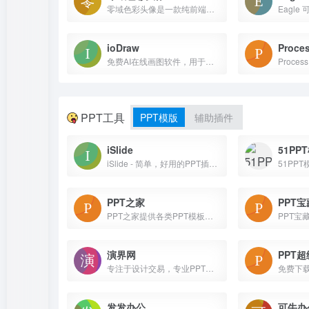
零域色彩头像是一款纯前端实现的在线矢量风格头像生成器，你可以搭配不同的素材组件，生成自己的个性化头像。这个工具使用简单，具有可视化组件配置栏，能够随机生成头像，并且还有一定概率触发彩蛋。此外，它支持撤销/还原更改，提供多种语言选项。
ioDraw
Proce
免费AI在线画图软件，用于制作流程图,思维导图,甘特图,海报,拓扑图,组织结构图,UML,ER和时序图,电子电路图等,无需注册即可使用
PPT工具
PPT模版
辅助插件
iSlide
51PP
iSlide - 简单，好用的PPT插件！拥有30万+ 原创可商用PPT模板，PPT主题素材，PPT案例，PPT图表，PPT图示，PPT图标，PPT插图和800万+正版图片。提供38个设计辅助实用功能，一键解决PPT设计制做中的难题。
PPT之家
PPT宝
PPT之家提供各类PPT模板下载:PPT,PPT素材,PPT下载,答辩ppt模板,动态ppt模板,个人简历PPT模板,中国风ppt模板,毕业论文ppt模板,商务ppt模板,动画ppt模板,商业ppt模板,创意设计ppt模板,开题报告ppt模板,企业ppt模板等。
演界网
PPT
专注于设计交易，专业PPT模板，PPT图表，动态PPT，PPT动画，keynote，prezi，商业图片，正版图片，矢量图片，演示定制综合平台，提供PPT发布，PPT挣钱，PPT设计，PPT定制，keynote定制，prezi定制等服务
发发办公
可牛办