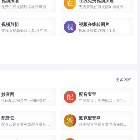
视频压缩
在线免费视频加速
免费在线视频压缩软件可通过压缩视频文件中的PFS以及图像来减少视频大小,支持MP4,MKV,MOV,AVI,WMV,M4V等常见视频文件压缩,压缩后的视频文件仍保持原视频质量,并可通过常用的视频播放器打开
无需安装任何视频加速软件，...
视频剪切
视频在线转图片
在线版视频截取工具,可在线截取视频任意片段,无需下载软件,直接拖动视频文件添加,设置想要截取的片段时长,点击开始截取,稍等片刻即可下载截取好的视频文件
视频逐帧提取图片工具
更多内容+
妙音网
配音宝宝
优码配音网是专业的网络在线配音软件，提供在线文字转语音，语音合成助手，广告配音，真人主播配音，宣传片配音等网络配音软件服务，签约多位实力配音主播，为大家打造最专业的在线配音体验。
在线配音，免费配音，文字转语音，配音软件，电脑配音，web配音，多人配音,配音神器，配音宝宝
配音云
派克配音网
配音云是专业在线配音录音网站平台
派克配音网是专业网络在线配音网站