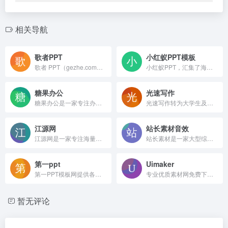
相关导航
歌者PPT
小红蚁PPT模板
歌者 PPT（gezhe.com）是一款永久免费的 PPT 智能生成工具。用户可将任何主题或资料轻松转为 PPT
小红蚁PPT，汇集了海量优质免费PPT模板幻灯片，包含工作汇报，企业介绍，节日模板，营销策划ppt，行业模板，培训课件，PPT素材，PPT专题，PPT定制等等相关内容一站式高速免费下载服务。
糖果办公
光速写作
糖果办公是一家专注办公素材设计与制作创意模板下载的网站，涵盖行业优质精品PPT模板、视频素材、Word模板、Excel模板、音效及配乐素材等，职场技能提升帮手!帮您节省80%的制作时间，海量高端设计师签约网站！
光速写作转为大学生及职场（公务）人士提供的全新智能写作软件。提供全文生成，大纲生成、文章改写、续写、扩写，AI问答，以及在各类根据您输入需求自动生成您需要的文本等AI功能。
江源网
站长素材音效
江源网是一家专注海量办公资源下载的网站,提供各种精美创意PPT模板、Excel模板、Word模板、免费音效、流程图、思维导图、脑图、视频素材、免费图片、字体资源及大量办公素材,包括个人简历Word模板,工作总结PPT,教育培训课件等大量办公模板等资源下载，为用户效率办公助力。江源网站
站长素材是一家大型综合设计类素材网站，提供高清图片素材、PSD素材、PPT模板、网页模板、脚本素材、简历模板、矢量素材、3D素材、酷站欣赏、Flash动画等设计素材免费下载和在线预览服务。
第一ppt
Uimaker
第一PPT模板网提供各类PPT模板免费下载，PPT背景图，PPT素材，PPT背景，免费PPT模板下载，PPT图表，精美PPT下载，PPT课件下载，PPT背景图片免费下载；
专业优质素材网免费下载，提供ui设计领域APP、icon图标、背景图、矢量素材、ps素材、ppt素材、网页设计、png图片等设计素材，同时还可下载管理系统模板、css模板+div、网页模板、后台模板、html模板、easyui主题等前端素材，精品免费素材资源下载尽在uimaker.com。
暂无评论