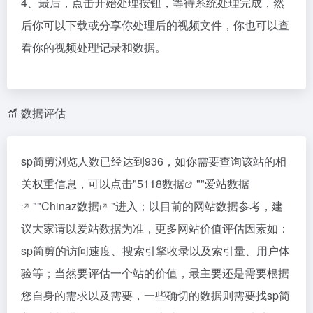
4、最后，点击开始处理按钮，等待系统处理完成，然
后你可以下载或分享你处理后的视频文件，你也可以查
看你的视频处理记录和数据。
数据评估
sp简剪浏览人数已经达到936，如你需要查询该站的相
关权重信息，可以点击"
5118数据
""
爱站数据
""
Chinaz数据
"进入；以目前的网站数据参考，建
议大家请以爱站数据为准，更多网站价值评估因素如：
sp简剪的访问速度、搜索引擎收录以及索引量、用户体
验等；当然要评估一个站的价值，最主要还是需要根据
您自身的需求以及需要，一些确切的数据则需要找sp简