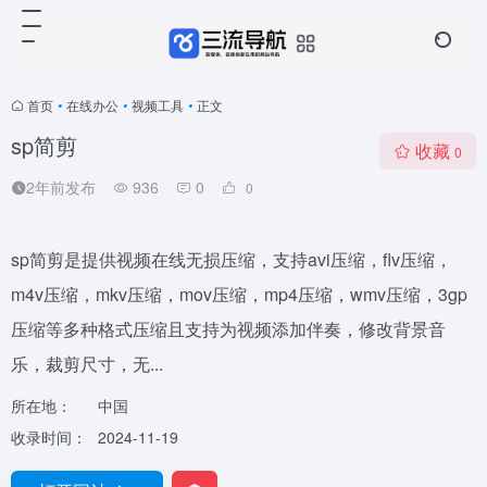
首页
•
在线办公
•
视频工具
•
正文
sp简剪
收藏
0
2年前发布
936
0
0
sp简剪是提供视频在线无损压缩，支持avi压缩，flv压缩，
m4v压缩，mkv压缩，mov压缩，mp4压缩，wmv压缩，3gp
压缩等多种格式压缩且支持为视频添加伴奏，修改背景音
乐，裁剪尺寸，无...
所在地：
中国
收录时间：
2024-11-19