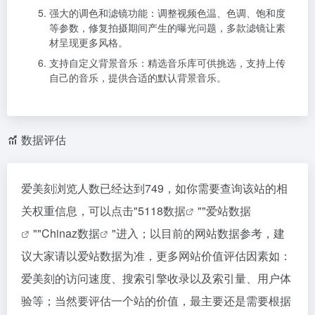
强大的调色和滤镜功能：调整视频色温、色调、饱和度
等参数，修复拍摄期间产生的曝光问题，多款滤镜让素
材呈现更多风格。
支持自定义背景音乐：精选音乐库可供挑选，支持上传
自己的音乐，提供合适的默认背景音乐。
数据评估
爱美刻浏览人数已经达到749，如你需要查询该站的相
关权重信息，可以点击"
5118数据
""
爱站数据
""
Chinaz数据
"进入；以目前的网站数据参考，建
议大家请以爱站数据为准，更多网站价值评估因素如：
爱美刻的访问速度、搜索引擎收录以及索引量、用户体
验等；当然要评估一个站的价值，最主要还是需要根据