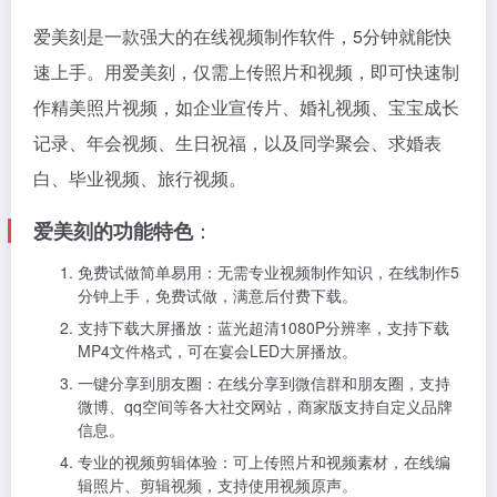
爱美刻是一款强大的在线视频制作软件，5分钟就能快
速上手。用爱美刻，仅需上传照片和视频，即可快速制
作精美照片视频，如企业宣传片、婚礼视频、宝宝成长
记录、年会视频、生日祝福，以及同学聚会、求婚表
白、毕业视频、旅行视频。
：
爱美刻的功能特色
免费试做简单易用：无需专业视频制作知识，在线制作5
分钟上手，免费试做，满意后付费下载。
支持下载大屏播放：蓝光超清1080P分辨率，支持下载
MP4文件格式，可在宴会LED大屏播放。
一键分享到朋友圈：在线分享到微信群和朋友圈，支持
微博、qq空间等各大社交网站，商家版支持自定义品牌
信息。
专业的视频剪辑体验：可上传照片和视频素材，在线编
辑照片、剪辑视频，支持使用视频原声。