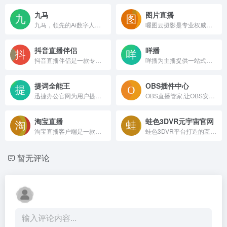
九马
图片直播
九马，领先的Ai数字人云直播服务商，提供Ai数字人、虚拟主播、数字人直播、声音克隆、声音克隆、24小时直播间搭建相关服务。
喔图云摄影是专业权威的图片直播、照片直播和闪传直播平台，提供公司或企业活动、会议、公关、年会等照片直播和图片闪传云摄影即时共享服务。喔图云摄影平台累计照片直播拍摄照片3亿张,图片直播服务全球300多个城市，实现了即拍即传照片直播云摄影闪传技术的全球智能影像平台。
抖音直播伴侣
咩播
抖音直播伴侣是一款专门用于抖音直播的辅助工具，专为提升直播体验而设计。完美适配西瓜视频、抖音、抖音火山版,一键开播无需其他操作,可清晰展现公屏信息、礼物记录。
咩播为主播提供一站式直播必备工具。包含弹幕助手、屏幕美化、语音播报、弹幕点歌等主播必备核心功能，目前已支持虎牙、斗鱼、哔哩哔哩、抖音、网易CC、视频号，快手等十几个直播平台。
提词全能王
OBS插件中心
迅捷办公官网为用户提供了包括PDF转Word、JPG、PPT在内的多种格式相互转换方案,及PDF修改内容、扫描图片转换成文字、虚拟打印文件等办公常见难题,帮助用户无忧处理办公文档.
OBS直播管家,让OBS安装、使用更容易，同时汇聚海量OBS插件,比如美颜插件、弹幕助手等，让你直播间脱颖而出,礼物多多。
淘宝直播
蛙色3DVR元宇宙官网
淘宝直播客户端是一款专为淘宝直播打造的应用软件，主要用于服务消费者端，方便用户观看直播内容并进行购物。
蛙色3DVR平台打造的互动营销元宇宙解决方案，为商企提供3D展厅,虚拟展厅,720全景制作工具和服务，大大提升了商企宣传转化效果。
暂无评论