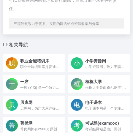
可以直接联系网站管理员进行删除，三流导航不承担任何责
任。
三流导航致力于优质、实用的网络站点资源收集与分享！
相关导航
职业全能培训库
小学资源网
职业全能培训库是爱迪科森旗下以就业为导向的综合性多媒体教育培训平台
小学资源网，致力于满足小学教师教学需要的关于小学教学的网站，小学资源网，在国内小学类网站中首屈一指。
一席
框框大学
一席 (YiXi) 是一个致力于分享知识和思想的在线平台。
框框大学是由B站UP主“取景框看世界”（复旦大学博士）耗时三个月精心制作的免费知识共享网站。
贝库网
电子课本
贝库网，为广大用户提供日常生活中所需的各种实用文书写作模板，包含计划、职场文书、合同、报告、总结、实用文、句子、作文大全等精选内容。贝库网，是您日常生活、学习、工作必不可少的文书写作神器！
电子课本网是一个专注于提供电子课本和教育资源的导航网站
菁优网
考试酷(examcoo)
菁优网拥有2500万原创全解全析题库,涵盖全学科学段,提供各省市中小学各版本教材的试题试卷下载,多种方式组卷,还有校本题库、测评、精品资源、在线作业、伴印等产品
考试酷网站是由广州创讯软件有限公司开发和运营的一个永久免费的在线考试系统,网络考试系统,提供在线考试,电子作业,自测练习和模拟考试,智能组卷,试卷分享,试题库等考试系统和考试相关服务.