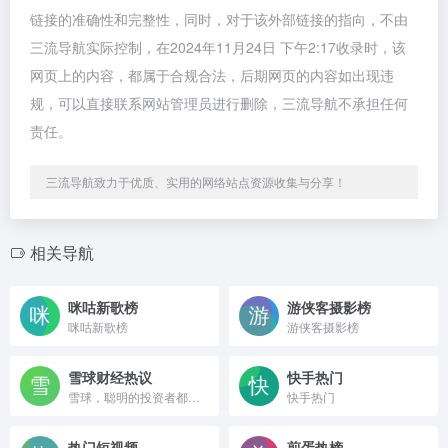
链接的准确性和完整性，同时，对于该外部链接的指向，不由
三流导航实际控制，在2024年11月24日 下午2:17收录时，该
网页上的内容，都属于合规合法，后期网页的内容如出现违
规，可以直接联系网站管理员进行删除，三流导航不承担任何
责任。
三流导航致力于优质、实用的网络站点资源收集与分享！
相关导航
咪咕新歌榜
游侠客摄影榜
咪咕新歌榜
游侠客摄影榜
雪球财经热议
快手热门
雪球，聪明的投资者都在这里 - 4300万投资者都在用的投资社区和财富管理平台，沪深、港股、美股全球市场实时行情，公募私募股票基金债券免费热点资讯，与投资高手实战交流。支持股票基金在线开户，炒股、投资理财低佣金，交易安全、方便、快捷。提供选基工具、基金估值工具、基金定投、基金排名、指数估值、投资组合供投资者使用参考。
快手热门
热门短视频
煎蛋热榜