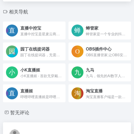
相关导航
直播中控宝
蝉管家
直播中控宝是星麦云商推出的直播间必备提效工具,提供商品自动讲解,一键改价改库存,数据实时大盘,在线人数波动提醒等直播间运营实用工具,帮助直播间运营者提高效率,减少出错,提高业绩！
蝉管家是一个专业的抖音品牌直播运营提效工具。
园丁在线提词器
OBS插件中心
园丁在线提词器，无需安装，免费无限制。适配多设备，支持文本编辑和导入TXT。一键调整字体、背景、速度，提供镜像和参考线定位
OBS直播管家,让OBS安装、使用更容易，同时汇聚海量OBS插件,比如美颜插件、弹幕助手等，让你直播间脱颖而出,礼物多多。
小K直播姬
九马
小K直播姬 - 首款无穿戴3D虚拟直播产品，视频动捕黑科技，自研二次元捏人系统，免费使用，人人皆可3D虚拟直播！
九马，领先的Ai数字人云直播服务商，提供Ai数字人、虚拟主播、数字人直播、声音克隆、声音克隆、24小时直播间搭建相关服务。
直播姬
淘宝直播
哔哩哔哩直播姬是哔哩哔哩（B站）专为主播和UP主们设计的一款开播软件。
淘宝直播客户端是一款专为淘宝直播打造的应用软件，主要用于服务消费者端，方便用户观看直播内容并进行购物。
暂无评论